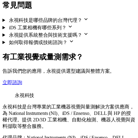
常見問題
永視科技是哪些品牌的台灣代理？
iDS 工業相機有哪些系列？
永視提供系統整合與技術支援嗎？
如何取得報價或技術諮詢？
有工業視覺或量測需求？
告訴我們您的應用，永視提供選型建議與整體方案。
立即諮詢
永視科技
永視科技是台灣專業的工業機器視覺與量測解決方案供應商，
為 National Instruments (NI)、iDS / Ensenso、DELL 與 HP 的授
權代理。提供 2D/3D 工業相機、自動化檢測、機器人視覺與資
料擷取等整合服務。
代理品牌：National Instruments (NI)、iDS / Ensenso、DELL、