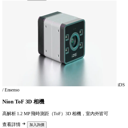
iDS
/ Ensenso
Nion ToF 3D 相機
高解析 1.2 MP 飛時測距（ToF）3D 相機，室內外皆可
查看詳情
加入詢價