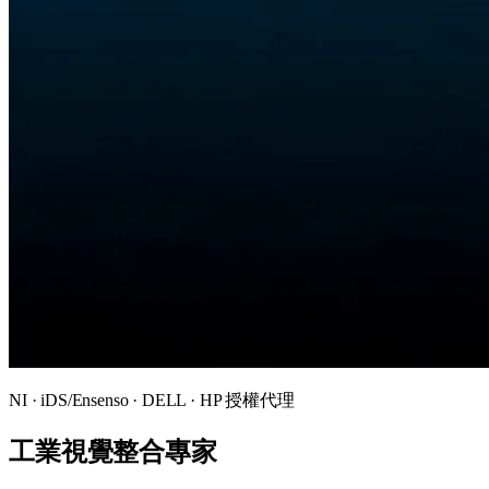
NI · iDS/Ensenso · DELL · HP 授權代理
工業視覺整合專家